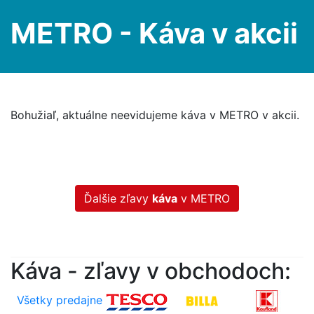
METRO - Káva v akcii
Bohužiaľ, aktuálne neevidujeme káva v METRO v akcii.
Ďalšie zľavy
káva
v METRO
Káva - zľavy v obchodoch:
Všetky predajne