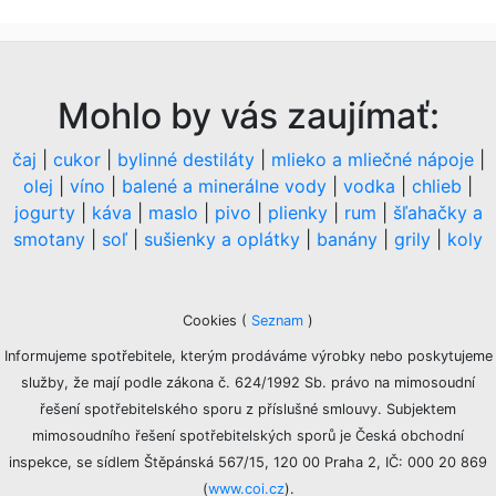
Mohlo by vás zaujímať:
čaj
|
cukor
|
bylinné destiláty
|
mlieko a mliečné nápoje
|
olej
|
víno
|
balené a minerálne vody
|
vodka
|
chlieb
|
jogurty
|
káva
|
maslo
|
pivo
|
plienky
|
rum
|
šľahačky a
smotany
|
soľ
|
sušienky a oplátky
|
banány
|
grily
|
koly
Cookies
(
Seznam
)
Informujeme spotřebitele, kterým prodáváme výrobky nebo poskytujeme
služby, že mají podle zákona č. 624/1992 Sb. právo na mimosoudní
řešení spotřebitelského sporu z příslušné smlouvy. Subjektem
mimosoudního řešení spotřebitelských sporů je Česká obchodní
inspekce, se sídlem Štěpánská 567/15, 120 00 Praha 2, IČ: 000 20 869
(
www.coi.cz
).