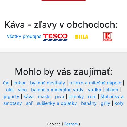
Káva - zľavy v obchodoch:
Všetky predajne
Mohlo by vás zaujímať:
čaj
|
cukor
|
bylinné destiláty
|
mlieko a mliečné nápoje
|
olej
|
víno
|
balené a minerálne vody
|
vodka
|
chlieb
|
jogurty
|
káva
|
maslo
|
pivo
|
plienky
|
rum
|
šľahačky a
smotany
|
soľ
|
sušienky a oplátky
|
banány
|
grily
|
koly
Cookies
(
Seznam
)