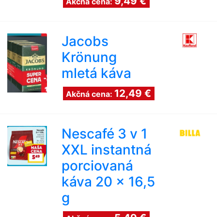
9,49 €
Akčná cena:
Jacobs
Krönung
mletá káva
12,49 €
Akčná cena:
Nescafé 3 v 1
XXL instantná
porciovaná
káva 20 x 16,5
g