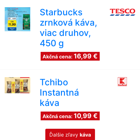
Starbucks
zrnková káva,
viac druhov,
450 g
16,99 €
Akčná cena:
Tchibo
Instantná
káva
10,99 €
Akčná cena:
Ďalšie zľavy
káva